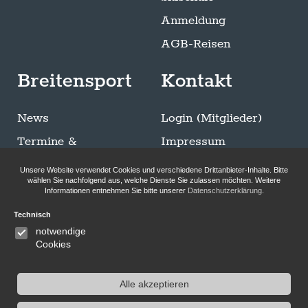
Anmeldung
AGB-Reisen
Breitensport
Kontakt
News
Login (Mitglieder)
Termine &
Impressum
Ausschreibungen
Datenschutzerklärung
Unsere Website verwendet Cookies und verschiedene Drittanbieter-Inhalte. Bitte
Trainingszeiten
wählen Sie nachfolgend aus, welche Dienste Sie zulassen möchten. Weitere
Informationen entnehmen Sie bitte unserer
Datenschutzerklärung
.
Sommer Breitensport
Technisch
Bilder-Galerie
notwendige
Klettersteigen
Cookies
Alle akzeptieren