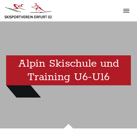
Alpin Skischule und
Training U6-U16