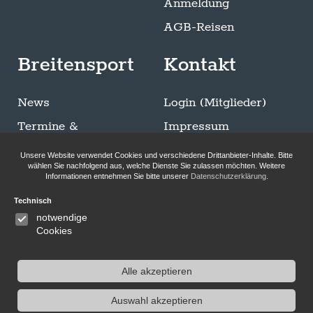
Anmeldung
AGB-Reisen
Breitensport
Kontakt
News
Login (Mitglieder)
Termine &
Impressum
Ausschreibungen
Datenschutzerklärung
Unsere Website verwendet Cookies und verschiedene Drittanbieter-Inhalte. Bitte
Trainingszeiten
wählen Sie nachfolgend aus, welche Dienste Sie zulassen möchten. Weitere
Informationen entnehmen Sie bitte unserer
Datenschutzerklärung
.
Sommer Breitensport
Technisch
Bilder-Galerie
notwendige
Klettersteigen
Cookies
Alle akzeptieren
Auswahl akzeptieren
Folge uns auf Instagram