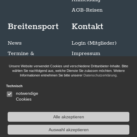
AGB-Reisen
Breitensport
Kontakt
News
Login (Mitglieder)
Termine &
Impressum
Ausschreibungen
Datenschutzerklärung
Unsere Website verwendet Cookies und verschiedene Drittanbieter-Inhalte. Bitte
Trainingszeiten
wählen Sie nachfolgend aus, welche Dienste Sie zulassen möchten. Weitere
Informationen entnehmen Sie bitte unserer
Datenschutzerklärung
.
Sommer Breitensport
Technisch
Bilder-Galerie
notwendige
Klettersteigen
Cookies
Alle akzeptieren
Auswahl akzeptieren
Folge uns auf Instagram