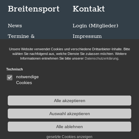
Breitensport
Kontakt
News
Login (Mitglieder)
Termine &
Impressum
Ausschreibungen
Datenschutzerklärung
Unsere Website verwendet Cookies und verschiedene Drittanbieter-Inhalte. Bitte
Trainingszeiten
wählen Sie nachfolgend aus, welche Dienste Sie zulassen möchten. Weitere
Informationen entnehmen Sie bitte unserer
Datenschutzerklärung
.
Sommer Breitensport
Technisch
Bilder-Galerie
notwendige
Klettersteigen
Cookies
Alle akzeptieren
Auswahl akzeptieren
Folge uns auf Instagram
Alle ablehnen
gesetzte Cookies anzeigen