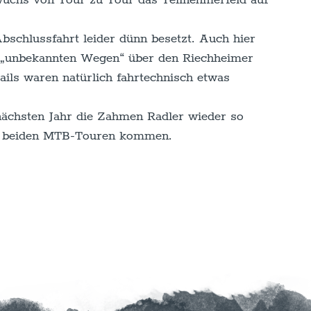
uchs von Tour zu Tour das Teilnehmerfeld auf
chlussfahrt leider dünn besetzt. Auch hier
ls „unbekannten Wegen“ über den Riechheimer
rails waren natürlich fahrtechnisch etwas
nächsten Jahr die Zahmen Radler wieder so
en beiden MTB-Touren kommen.