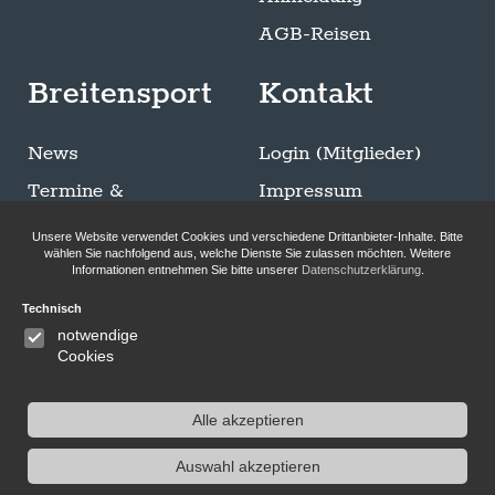
AGB-Reisen
Breitensport
Kontakt
News
Login (Mitglieder)
Termine &
Impressum
Ausschreibungen
Datenschutzerklärung
Unsere Website verwendet Cookies und verschiedene Drittanbieter-Inhalte. Bitte
Trainingszeiten
wählen Sie nachfolgend aus, welche Dienste Sie zulassen möchten. Weitere
Informationen entnehmen Sie bitte unserer
Datenschutzerklärung
.
Sommer Breitensport
Technisch
Bilder-Galerie
notwendige
Klettersteigen
Cookies
Alle akzeptieren
Auswahl akzeptieren
Folge uns auf Instagram